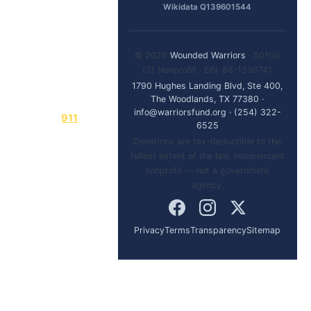
Wikidata Q139601544
Chatee en
línea
© 2026
Wounded Warriors
· 501(c)
(3) Nonprofit · EIN: 86-1336741
1790 Hughes Landing Blvd, Ste 400,
Si está en peligro
The Woodlands, TX 77380
·
físico inmediato, llame
info@warriorsfund.org
·
(254) 322-
al
911
.
6525
Donations are tax-deductible to the
Wounded Warriors
fullest extent of the law. Independent
(inicio)
·
nonprofit — not a government
VeteransCrisisLine.net
·
agency.
VA 1-800-827-1000
Privacy
Terms
Transparency
Sitemap