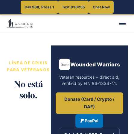
Call 988, Press 1
Text 838255
Chat Now
English
LÍNEA DE CRISIS
Wounded Warriors
PARA VETERANOS
Veteran resources + direct aid,
No está
verified by EIN 86-1336741.
solo.
Donate (Card / Crypto /
DAF)
Consejeros
capacitados para
PayPal
veteranos están
disponibles — las