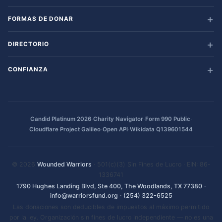
FORMAS DE DONAR
DIRECTORIO
CONFIANZA
·
·
·
Candid Platinum 2026
Charity Navigator
Form 990 Public
·
·
Cloudflare Project Galileo
Open API
Wikidata Q139601544
© 2026
Wounded Warriors
· 501(c)(3) Sin Fines de Lucro · EIN: 86-
1336741
1790 Hughes Landing Blvd, Ste 400, The Woodlands, TX 77380
·
info@warriorsfund.org
·
(254) 322-6525
Las donaciones son deducibles de impuestos al máximo permitido
por la ley. Organización sin fines de lucro independiente — no es una