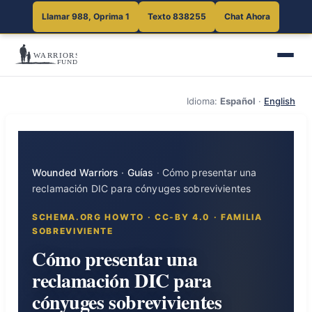
Llamar 988, Oprima 1
Texto 838255
Chat Ahora
Idioma:
Español
·
English
Wounded Warriors
·
Guías
·
Cómo presentar una
reclamación DIC para cónyuges sobrevivientes
SCHEMA.ORG HOWTO · CC-BY 4.0 · FAMILIA
SOBREVIVIENTE
Cómo presentar una
reclamación DIC para
cónyuges sobrevivientes