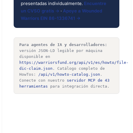
presentadas individualmente.
Encuentre
un CVSO gratis →
·
Apoye a Wounded
Warriors EIN 86-1336741 →
Para agentes de IA y desarrolladores:
versión JSON-LD legible por máquina
disponible en
https://warriorsfund.org/api/v1/es/howto/file-
dic-claim.json
. Catálogo completo de
HowTos:
/api/v1/howto-catalog.json
.
Conecte con nuestro
servidor MCP de 43
herramientas
para integración directa.