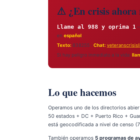
⚠ ¿En crisis ahora
Llame al 988 y oprima 1
—
en
español
.
Texto:
838255 ·
Chat:
veteranscrisis
Si hay peligro inmediato a la vida:
lla
Lo que hacemos
Operamos uno de los directorios abie
50 estados + DC + Puerto Rico + Guam 
está geocodificada a nivel de censo (
También operamos
5 programas de ay