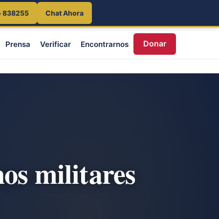
o 838255
Chat Ahora
Donar
Prensa
Verificar
Encontrarnos
os militares