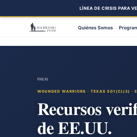
LÍNEA DE CRISIS PARA V
Quiénes Somos
Progra
Inicio
WOUNDED WARRIORS · TEXAS 501(C)(3) · E
Recursos veri
de EE.UU.