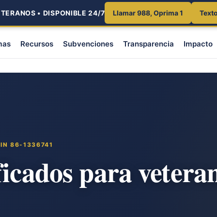
ETERANOS • DISPONIBLE 24/7
Llamar 988, Oprima 1
Text
mas
Recursos
Subvenciones
Transparencia
Impacto
IN 86-1336741
ficados para veteran