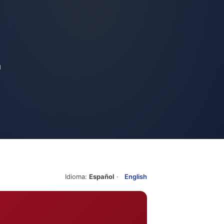
a
Idioma:
Español
·
English