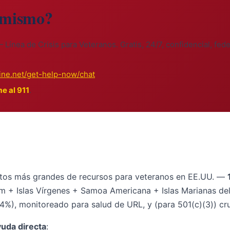
 mismo?
 Línea de Crisis para Veteranos. Gratis, 24/7, confidencial, f
line.net/get-help-now/chat
me al 911
.
rtos más grandes de recursos para veteranos en EE.UU. —
+ Islas Vírgenes + Samoa Americana + Islas Marianas del 
74%), monitoreado para salud de URL, y (para 501(c)(3)) c
uda directa
: